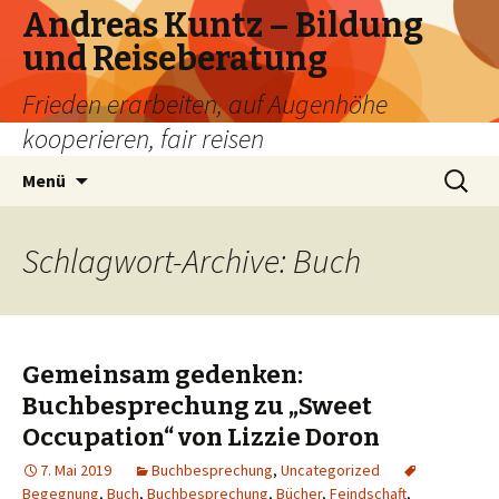
Andreas Kuntz – Bildung
und Reiseberatung
Frieden erarbeiten, auf Augenhöhe
kooperieren, fair reisen
Springe
Suchen
Menü
zum
nach:
Inhalt
Schlagwort-Archive: Buch
Gemeinsam gedenken:
Buchbesprechung zu „Sweet
Occupation“ von Lizzie Doron
7. Mai 2019
Buchbesprechung
,
Uncategorized
Begegnung
,
Buch
,
Buchbesprechung
,
Bücher
,
Feindschaft
,